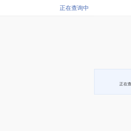
正在查询中
正在